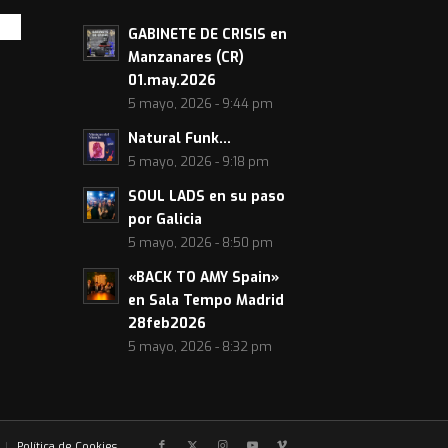
GABINETE DE CRISIS en
Manzanares (CR)
01.may.2026
5 mayo, 2026 - 9:44 pm
Natural Funk…
5 mayo, 2026 - 9:18 pm
SOUL LADS en su paso
por Galicia
5 mayo, 2026 - 8:50 pm
«BACK TO AMY Spain»
en Sala Tempo Madrid
28feb2026
5 mayo, 2026 - 8:32 pm
Política de Cookies